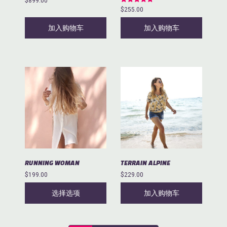
$
899.00
评分
$
255.00
5.00
&sol; 5
加入购物车
加入购物车
本
产
品
有
多
种
变
体。
可
RUNNING WOMAN
TERRAIN ALPINE
在
$
199.00
$
229.00
产
品
选择选项
加入购物车
页
面
上