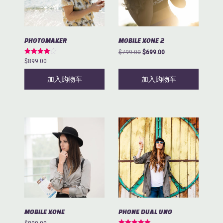
MOBILE XONE 2
PHOTOMAKER
原
当
$
799.00
$
699.00
评分
价
前
$
899.00
4.00
为：
价
&sol; 5
$799.00。
格
加入购物车
加入购物车
为：
$699.00。
MOBILE XONE
PHONE DUAL UNO