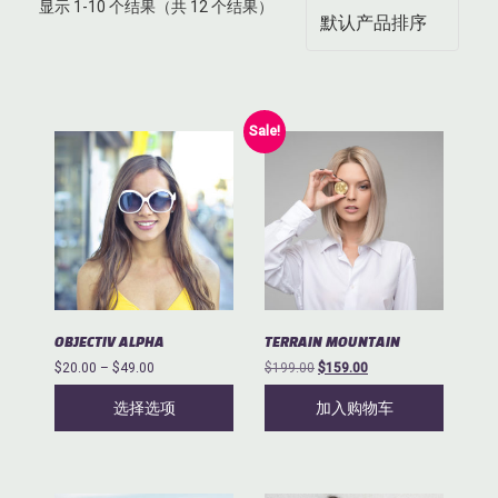
显示 1-10 个结果（共 12 个结果）
Sale!
本
产
品
有
多
种
变
体。
可
TERRAIN MOUNTAIN
OBJECTIV ALPHA
在
原
当
价
$
199.00
$
159.00
$
20.00
–
$
49.00
产
价
前
格
品
为：
价
选择选项
加入购物车
范
页
$199.00。
格
围：
面
为：
$20.00
$159.00。
上
至
$49.00
选