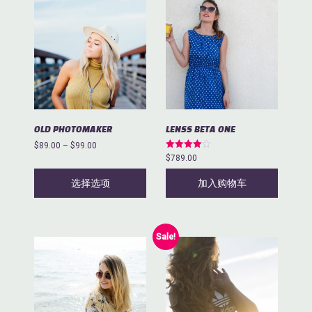
本
择
产
这
品
些
有
选
多
项
种
变
体。
可
OLD PHOTOMAKER
LENSS BETA ONE
在
价
$
89.00
–
$
99.00
产
评分
格
$
789.00
品
4.00
范
&sol; 5
页
选择选项
加入购物车
围：
面
$89.00
上
至
$99.00
选
Sale!
择
这
些
选
项